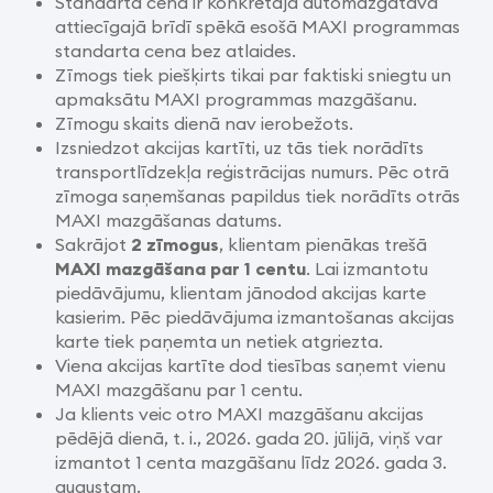
Standarta cena ir konkrētajā automazgātavā
attiecīgajā brīdī spēkā esošā MAXI programmas
standarta cena bez atlaides.
Zīmogs tiek piešķirts tikai par faktiski sniegtu un
apmaksātu MAXI programmas mazgāšanu.
Zīmogu skaits dienā nav ierobežots.
Izsniedzot akcijas kartīti, uz tās tiek norādīts
transportlīdzekļa reģistrācijas numurs. Pēc otrā
zīmoga saņemšanas papildus tiek norādīts otrās
MAXI mazgāšanas datums.
Sakrājot
2 zīmogus
, klientam pienākas trešā
MAXI mazgāšana par 1 centu
. Lai izmantotu
piedāvājumu, klientam jānodod akcijas karte
kasierim. Pēc piedāvājuma izmantošanas akcijas
karte tiek paņemta un netiek atgriezta.
Viena akcijas kartīte dod tiesības saņemt vienu
MAXI mazgāšanu par 1 centu.
Ja klients veic otro MAXI mazgāšanu akcijas
pēdējā dienā, t. i., 2026. gada 20. jūlijā, viņš var
izmantot 1 centa mazgāšanu līdz 2026. gada 3.
augustam.