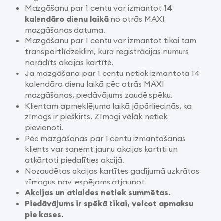
Mazgāšanu par 1 centu var izmantot
14
kalendāro dienu laikā
no otrās MAXI
mazgāšanas datuma.
Mazgāšanu par 1 centu var izmantot tikai tam
transportlīdzeklim, kura reģistrācijas numurs
norādīts akcijas kartītē.
Ja mazgāšana par 1 centu netiek izmantota 14
kalendāro dienu laikā pēc otrās MAXI
mazgāšanas, piedāvājums zaudē spēku.
Klientam apmeklējuma laikā jāpārliecinās, ka
zīmogs ir piešķirts. Zīmogi vēlāk netiek
pievienoti.
Pēc mazgāšanas par 1 centu izmantošanas
klients var saņemt jaunu akcijas kartīti un
atkārtoti piedalīties akcijā.
Nozaudētas akcijas kartītes gadījumā uzkrātos
zīmogus nav iespējams atjaunot.
Akcijas un atlaides netiek summētas.
Piedāvājums ir spēkā tikai, veicot apmaksu
pie kases.