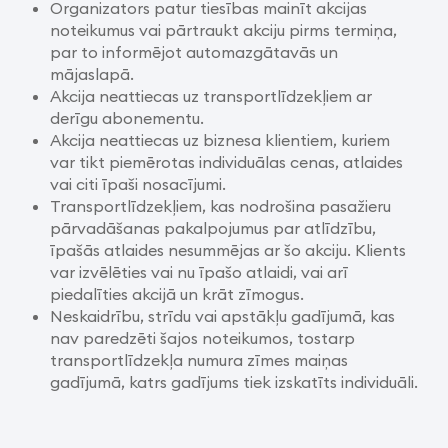
Organizators patur tiesības mainīt akcijas
noteikumus vai pārtraukt akciju pirms termiņa,
par to informējot automazgātavās un
mājaslapā.
Akcija neattiecas uz transportlīdzekļiem ar
derīgu abonementu.
Akcija neattiecas uz biznesa klientiem, kuriem
var tikt piemērotas individuālas cenas, atlaides
vai citi īpaši nosacījumi.
Transportlīdzekļiem, kas nodrošina pasažieru
pārvadāšanas pakalpojumus par atlīdzību,
īpašās atlaides nesummējas ar šo akciju. Klients
var izvēlēties vai nu īpašo atlaidi, vai arī
piedalīties akcijā un krāt zīmogus.
Neskaidrību, strīdu vai apstākļu gadījumā, kas
nav paredzēti šajos noteikumos, tostarp
transportlīdzekļa numura zīmes maiņas
gadījumā, katrs gadījums tiek izskatīts individuāli.