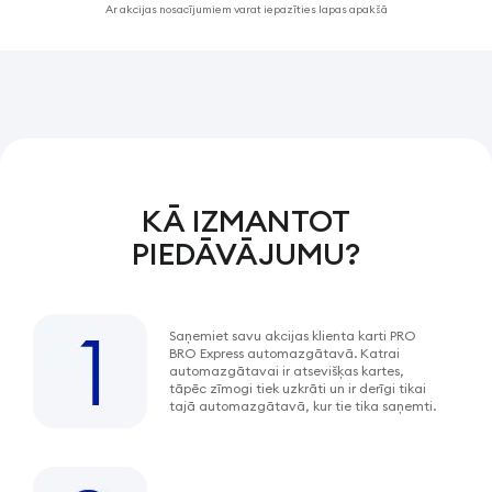
Ar akcijas nosacījumiem varat iepazīties lapas apakšā
KĀ IZMANTOT
PIEDĀVĀJUMU?
Saņemiet savu akcijas klienta karti PRO
BRO Express automazgātavā. Katrai
automazgātavai ir atsevišķas kartes,
tāpēc zīmogi tiek uzkrāti un ir derīgi tikai
tajā automazgātavā, kur tie tika saņemti.