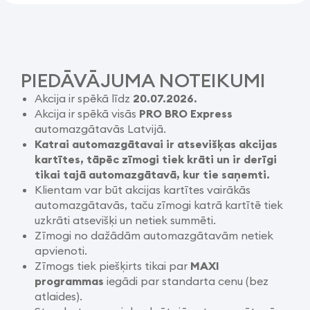
PIEDĀVĀJUMA NOTEIKUMI
Akcija ir spēkā līdz
20.07.2026.
Akcija ir spēkā visās
PRO BRO Express
automazgātavās Latvijā.
Katrai automazgātavai ir atsevišķas akcijas
kartītes, tāpēc zīmogi tiek krāti un ir derīgi
tikai tajā automazgātavā, kur tie saņemti.
Klientam var būt akcijas kartītes vairākās
automazgātavās, taču zīmogi katrā kartītē tiek
uzkrāti atsevišķi un netiek summēti.
Zīmogi no dažādām automazgātavām netiek
apvienoti.
Zīmogs tiek piešķirts tikai par
MAXI
programmas
iegādi par standarta cenu (bez
atlaides).