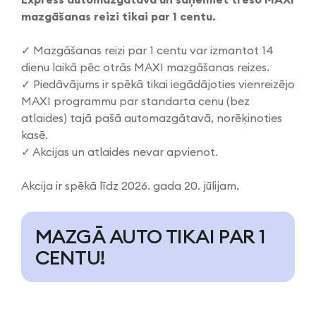
mazgāšanas reizi tikai par 1 centu.
✓ Mazgāšanas reizi par 1 centu var izmantot 14
dienu laikā pēc otrās MAXI mazgāšanas reizes.
✓ Piedāvājums ir spēkā tikai iegādājoties vienreizējo
MAXI programmu par standarta cenu (bez
atlaides) tajā pašā automazgātavā, norēķinoties
kasē.
✓ Akcijas un atlaides nevar apvienot.
Akcija ir spēkā līdz 2026. gada 20. jūlijam.
MAZGĀ AUTO TIKAI PAR 1
CENTU!