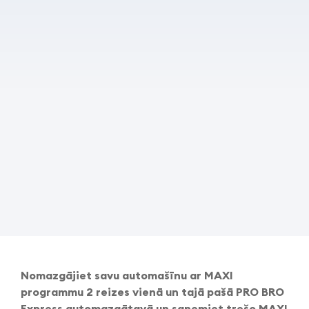
Nomazgājiet savu automašīnu ar MAXI
programmu 2 reizes vienā un tajā pašā PRO BRO
Express automazgātavā un saņemiet trešo MAXI