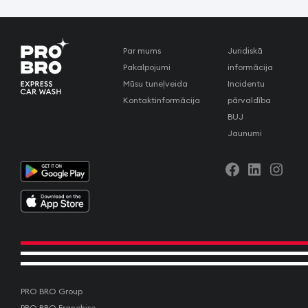
Par mums
Juridiskā
Pakalpojumi
informācija
Mūsu tuneļveida
Incidentu
Kontaktinformācija
pārvaldība
BUJ
Jaunumi
PRO BRO Group
PRO BRO Franchise