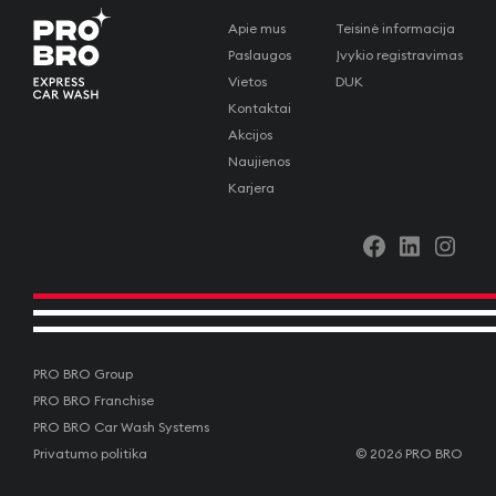
Apie mus
Teisinė informacija
Paslaugos
Įvykio registravimas
Vietos
DUK
Kontaktai
Akcijos
Naujienos
Karjera
PRO BRO Group
PRO BRO Franchise
PRO BRO Car Wash Systems
Privatumo politika
©
2026
PRO BRO