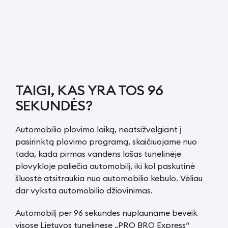
TAIGI, KAS YRA TOS 96
SEKUNDĖS?
Automobilio plovimo laiką, neatsižvelgiant į
pasirinktą plovimo programą, skaičiuojame nuo
tada, kada pirmas vandens lašas tunelinėje
plovykloje paliečia automobilį, iki kol paskutinė
šluostė atsitraukia nuo automobilio kėbulo. Vėliau
dar vyksta automobilio džiovinimas.
Automobilį per 96 sekundes nuplauname beveik
visose Lietuvos tunelinėse „PRO BRO Express“