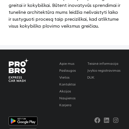
greitai ir kokybiškai. Būtent inovatyvūs sprendimai ir
tunelinė architektūra mums leidžia nešvaistyti laiko
ir sustyguoti procesą taip preciziškai, kad atliktume
visus kokybiško plovimo veiksmus greičiau.
Apie mus
Teisinė informacija
Paslaugos
Įvykio registravimas
Vietos
DUK
Kontaktai
Akcijos
Naujienos
Karjera