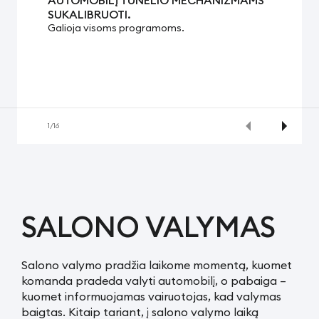
AUTOMOBILĮ TUNELIO MECHANIZMAMS
SUKALIBRUOTI.
Galioja visoms programoms.
1
/
16
SALONO VALYMAS
Salono valymo pradžia laikome momentą, kuomet
komanda pradeda valyti automobilį, o pabaiga –
kuomet informuojamas vairuotojas, kad valymas
baigtas. Kitaip tariant, į salono valymo laiką