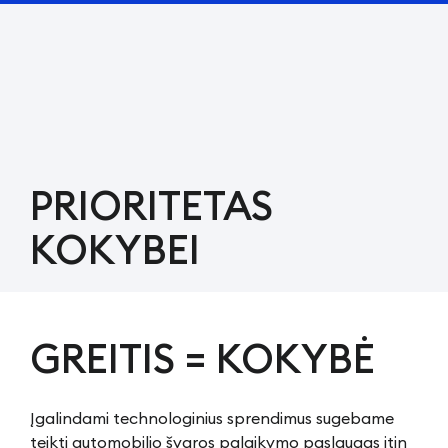
PRIORITETAS
KOKYBEI
GREITIS = KOKYBĖ
Įgalindami technologinius sprendimus sugebame
teikti automobilio švaros palaikymo paslaugas itin