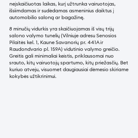
neįskaičiuotas laikas, kurį užtrunka vairuotojas,
išsiimdamas ir sudėdamas asmeninius daiktus į
automobilio saloną ar bagažinę.
8 minučių vidurkis yra skaičiuojamas iš visų trijų
salono valymo tunelių (Vilniuje adresu Senosios
Pilaitės kel. 1, Kaune Savanorių pr. 441A ir
Raudondvario pl. 159A) vidutinio valymo greičio.
Greitis gali minimaliai keistis, priklausomai nuo
srauto, kitų vairuotojų spartumo, kitų priežasčių. Bet
kuriuo atveju, visuomet daugiausiai dėmesio skiriame
kokybės užtikrinimui.