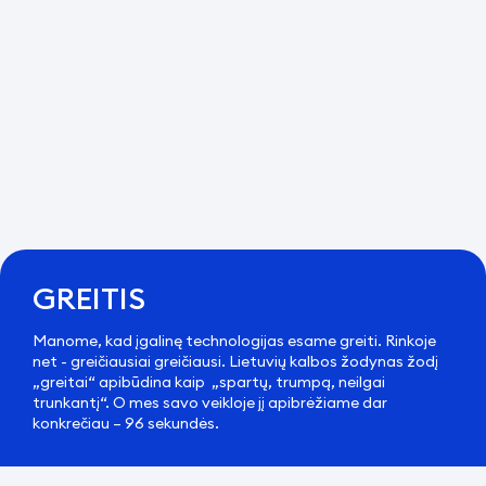
GREITIS
Manome, kad įgalinę technologijas esame greiti. Rinkoje
net - greičiausiai greičiausi. Lietuvių kalbos žodynas žodį
„greitai“ apibūdina kaip „spartų, trumpą, neilgai
trunkantį“. O mes savo veikloje jį apibrėžiame dar
konkrečiau – 96 sekundės.