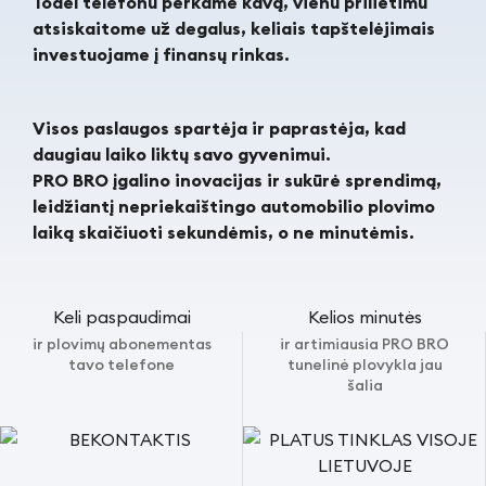
Todėl telefonu perkame kavą, vienu prilietimu
atsiskaitome už degalus, keliais tapštelėjimais
investuojame į finansų rinkas.
Visos paslaugos spartėja ir paprastėja, kad
daugiau laiko liktų savo gyvenimui.
PRO BRO įgalino inovacijas ir sukūrė sprendimą,
leidžiantį nepriekaištingo automobilio plovimo
laiką skaičiuoti sekundėmis, o ne minutėmis.
Keli paspaudimai
Kelios minutės
ir plovimų abonementas
ir artimiausia PRO BRO
tavo telefone
tunelinė plovykla jau
šalia